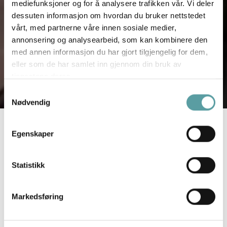
mediefunksjoner og for å analysere trafikken vår. Vi deler
dessuten informasjon om hvordan du bruker nettstedet
vårt, med partnerne våre innen sosiale medier,
annonsering og analysearbeid, som kan kombinere den
med annen informasjon du har gjort tilgjengelig for dem,
eller som de har samlet inn gjennom din bruk av
tjenestene deres.
Samtykkevalg
Nødvendig
Hytter og selveiertomter til
Egenskaper
salgs i Birkenåsen
Statistikk
Hytter
Tomter
Markedsføring