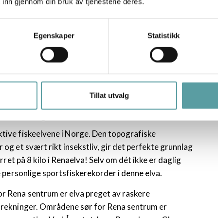
 inn gjennom din bruk av tjenestene deres.
Egenskaper
Statistikk
fiskeelver en kort
nåsen
Tillat utvalg
Renaelva og Glomma
ktive fiskeelvene i Norge. Den topografiske
 og et svært rikt insekstliv, gir det perfekte grunnlag
ørret på 8 kilo i Renaelva! Selv om dét ikke er daglig
ye personlige sportsfiskerekorder i denne elva.
for Rena sentrum er elva preget av raskere
strekninger. Områdene sør for Rena sentrum er