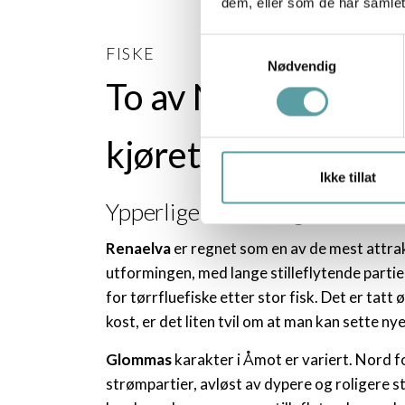
dem, eller som de har samlet
Samtykkevalg
FISKE
Nødvendig
To av Norges beste 
kjøretur fra Birke
Ikke tillat
Ypperlige fiskemuligheter i 
Renaelva
er regnet som en av de mest attra
utformingen, med lange stilleflytende partier
for tørrfluefiske etter stor fisk. Det er tatt 
kost, er det liten tvil om at man kan sette n
Glommas
karakter i Åmot er variert. Nord 
strømpartier, avløst av dypere og roligere 