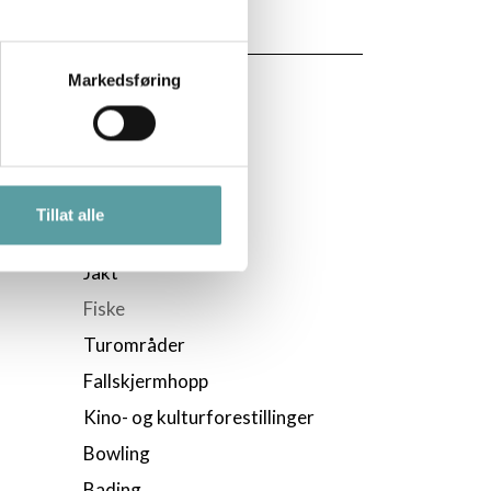
Markedsføring
AKTIVITETER
Alpint
Langrenn
Terrengsykling
Tillat alle
Golf
Jakt
Fiske
Turområder
Fallskjermhopp
Kino- og kulturforestillinger
Bowling
Bading