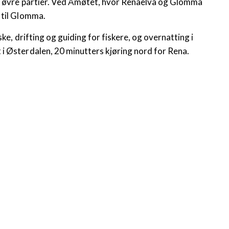
de øvre partier. Ved Åmøtet, hvor Renaelva og Glomma
 til Glomma.
iske, drifting og guiding for fiskere, og overnatting i
i Østerdalen, 20 minutters kjøring nord for Rena.