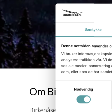
Samtykke
Denne nettsiden anvender c
Vi bruker informasjonskapsler
analysere trafikken vår. Vi 
sosiale medier, annonsering 
dem, eller som de har samlet
Samtykkevalg
Om Birkenåsen
Nødvendig
Birkenåsen ligger ved starten a