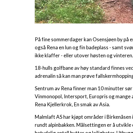
På fine sommerdager kan Osensjøen by på en 
også Rena en lun og fin badeplass - samt sv
ikke klaffer - eller utover høsten og vinteren
18-hulls golfbane av høy standard finnes ve
adrenalin så kan man prøve fallskermhoppin
Sentrum av Rena finner man 10 minutter sør
Vinmonopol, Intersport, Europris og mange 
Rena Kjellerkrok, En smak av Asia.
Malmlaft AS har kjøpt områder i Birkenåsen 
rundt alpinbakken. Målsettingen er å utvikle
betydelig antall hytter og leiligheter. Utbygg