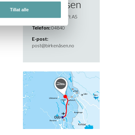
Birkenåsen
Tillat alle
Utvikler:
Malmlaft AS
Telefon:
04840
E-post:
post@birkenåsen.no