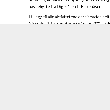
navnebytte fra Digeråsen til Birkenåsen.
I tillegg til alle aktivitetene er reiseveien h
Nå er det 4-felts motorvei på over 70% av di
PING OG
ALPINT
LANGRENN
Previous