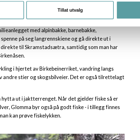
Tillat utvalg
 bygget over 200 høystandardhytter i området. Alle
amilieanlegget med alpinbakke, barnebakke,
 spenne på seg langrennskiene og gå direkte ut i
pe direkte til Skramstadsætra, samtidig som man har
Birkenåsen.
ling i hjertet av Birkebeinerriket, vandring langs
av andre stier og skogsbilveier. Det er også tilrettelagt
hytta ut i jaktterrenget. Når det gjelder fiske så er
ver, Glomma byr også på godt fiske - i tillegg finnes
 man kan prøve fiskelykken.