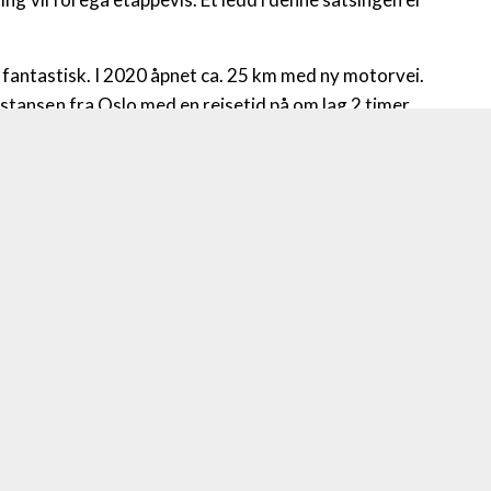
elt fantastisk. I 2020 åpnet ca. 25 km med ny motorvei.
stansen fra Oslo med en reisetid på om lag 2 timer.
TERRENGSYKLING
GOLF