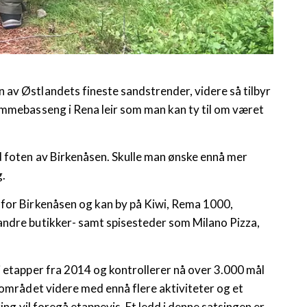
av Østlandets fineste sandstrender, videre så tilbyr
ømmebasseng i Rena leir som man kan ty til om været
.
d foten av Birkenåsen. Skulle man ønske ennå mer
g.
 for Birkenåsen og kan by på Kiwi, Rema 1000,
andre butikker- samt spisesteder som Milano Pizza,
i etapper fra 2014 og kontrollerer nå over 3.000 mål
 området videre med ennå flere aktiviteter og et
ing vil foregå etappevis. Et ledd i denne satsingen er