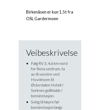
Birkenåsen er kun 1,5t fra
OSL Gardermoen
Veibeskrivelse
Følg RV 3, 4,6 km nord
for Rena sentrum, ta
av til venstre ved
Hovdmoen til
Østerdalen Hotell /
Sorknes golfklubb /
bensinstasjon.
Sving til høyre før
bensinstasjon langs