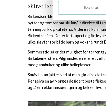
aktive familien.
Ikke tillat
Birkenåsen ble etablert i 1990 og det er nå
hytter og tomter har ski inn/ut direkte til f
terrengpark og kafeteria. Videre så kan man
Birkentraséen. Det er lettkupert og fin løy
ulike sløyfer for både barn og voksne rundt 
Sommerstid så er det mulighet for terrengsyk
Birkebeinerstien, Pilgrimsleden eller et vell 
med gapahuker og ulike hvileplasser.
Småvilt kan jaktes ved at man går direkte fra 
Renaelva en av Norges desidert beste fiskeel
også en rekke innsjøer, tjern og bekker hvor