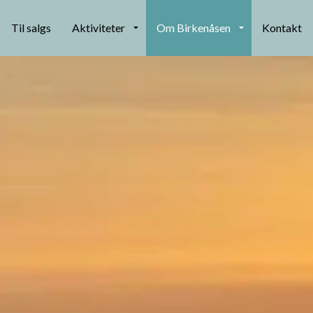
Til salgs
Aktiviteter
Om Birkenåsen
Kontakt